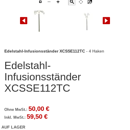
Zum
Edelstahl-Infusionsständer XCSSE112TC
- 4 Haken
Anfang
Edelstahl-
der
Bildgalerie
Infusionsständer
springen
XCSSE112TC
50,00 €
59,50 €
AUF LAGER