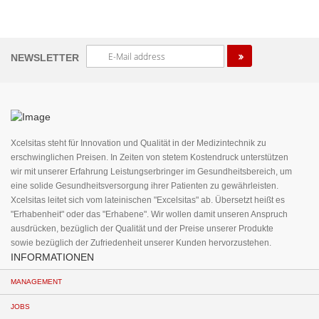
Melden
NEWSLETTER
Sie
sich
für
unseren
Newsletter
an:
Xcelsitas steht für Innovation und Qualität in der Medizintechnik zu
erschwinglichen Preisen. In Zeiten von stetem Kostendruck unterstützen
wir mit unserer Erfahrung Leistungserbringer im Gesundheitsbereich, um
eine solide Gesundheitsversorgung ihrer Patienten zu gewährleisten.
Xcelsitas leitet sich vom lateinischen "Excelsitas" ab. Übersetzt heißt es
"Erhabenheit" oder das "Erhabene". Wir wollen damit unseren Anspruch
ausdrücken, bezüglich der Qualität und der Preise unserer Produkte
sowie bezüglich der Zufriedenheit unserer Kunden hervorzustehen.
INFORMATIONEN
MANAGEMENT
JOBS