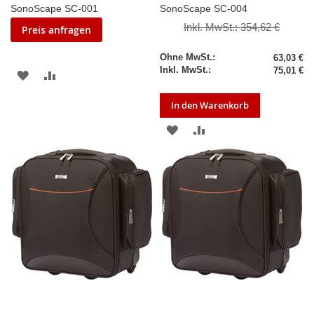
SonoScape SC-001
SonoScape SC-004
Inkl. MwSt.:
354,62 €
Preis anfragen
Sonderpreis
63,03 €
75,01 €
ZUR
ZUR
WUNSCHLISTE
VERGLEICHSLISTE
In den Warenkorb
HINZUFÜGEN
HINZUFÜGEN
ZUR
ZUR
WUNSCHLISTE
VERGLEICHSLISTE
HINZUFÜGEN
HINZUFÜGEN