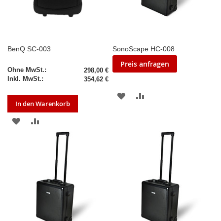
BenQ SC-003
SonoScape HC-008
Preis anfragen
298,00 €
354,62 €
ZUR
ZUR
In den Warenkorb
WUNSCHLISTE
VERGLEICHSLISTE
ZUR
ZUR
HINZUFÜGEN
HINZUFÜGEN
WUNSCHLISTE
VERGLEICHSLISTE
HINZUFÜGEN
HINZUFÜGEN