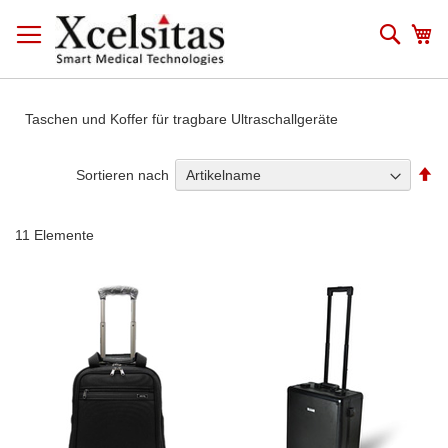
Zum
Inhalt
Such
Me
springen
Taschen und Koffer für tragbare Ultraschallgeräte
Ab
Sortieren nach
so
11
Elemente