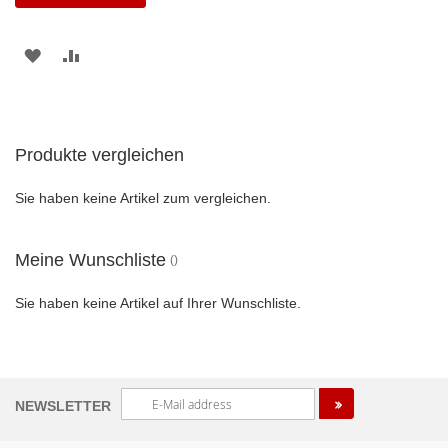
ZUR
ZUR
WUNSCHLISTE
VERGLEICHSLISTE
HINZUFÜGEN
HINZUFÜGEN
Produkte vergleichen
Sie haben keine Artikel zum vergleichen.
Meine Wunschliste
Sie haben keine Artikel auf Ihrer Wunschliste.
Melden
NEWSLETTER
Sie
sich