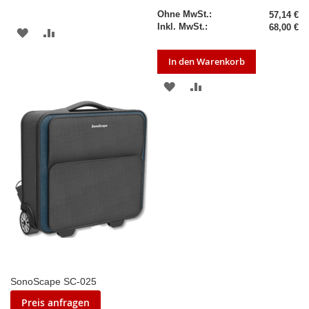
Sonderpreis
57,14 €
68,00 €
ZUR
ZUR
WUNSCHLISTE
VERGLEICHSLISTE
In den Warenkorb
HINZUFÜGEN
HINZUFÜGEN
ZUR
ZUR
WUNSCHLISTE
VERGLEICHSLISTE
HINZUFÜGEN
HINZUFÜGEN
SonoScape SC-025
Preis anfragen