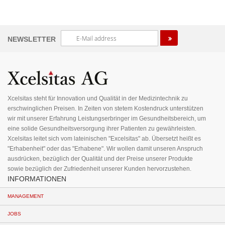
Melden
NEWSLETTER
Sie
sich
für
unseren
Newsletter
an:
Xcelsitas steht für Innovation und Qualität in der Medizintechnik zu
erschwinglichen Preisen. In Zeiten von stetem Kostendruck unterstützen
wir mit unserer Erfahrung Leistungserbringer im Gesundheitsbereich, um
eine solide Gesundheitsversorgung ihrer Patienten zu gewährleisten.
Xcelsitas leitet sich vom lateinischen "Excelsitas" ab. Übersetzt heißt es
"Erhabenheit" oder das "Erhabene". Wir wollen damit unseren Anspruch
ausdrücken, bezüglich der Qualität und der Preise unserer Produkte
sowie bezüglich der Zufriedenheit unserer Kunden hervorzustehen.
INFORMATIONEN
MANAGEMENT
JOBS