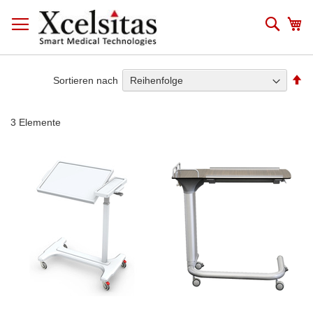
Zum
Inhalt
Such
Me
springen
Ab
Sortieren nach
so
3
Elemente