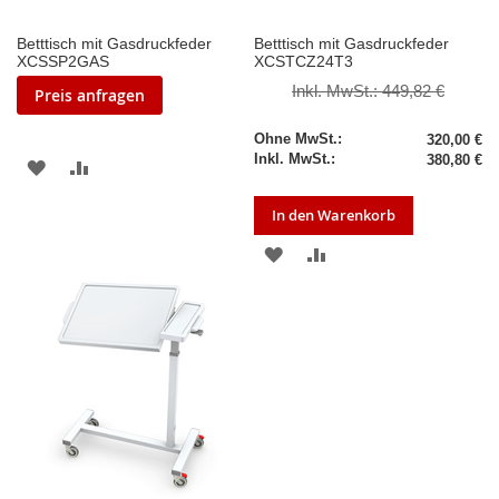
Betttisch mit Gasdruckfeder
Betttisch mit Gasdruckfeder
XCSSP2GAS
XCSTCZ24T3
Inkl. MwSt.:
449,82 €
Preis anfragen
Sonderpreis
320,00 €
380,80 €
ZUR
ZUR
WUNSCHLISTE
VERGLEICHSLISTE
In den Warenkorb
HINZUFÜGEN
HINZUFÜGEN
ZUR
ZUR
WUNSCHLISTE
VERGLEICHSLISTE
HINZUFÜGEN
HINZUFÜGEN