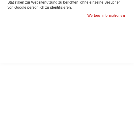
Statistiken zur Websitenutzung zu berichten, ohne einzelne Besucher
von Google persönlich zu identifizieren.
SonoScape CWD 2.0
SonoScape CWD 4.0
Weitere Informationen
Preis anfragen
Preis anfragen
ZUR
ZUR
ZUR
ZUR
WUNSCHLISTE
VERGLEICHSLISTE
WUNSCHLISTE
VERGLEICHSLISTE
HINZUFÜGEN
HINZUFÜGEN
HINZUFÜGEN
HINZUFÜGEN
SonoScape CWD 5.0