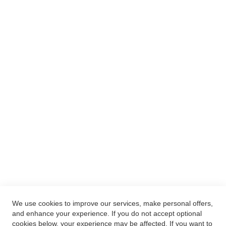
TIEFPREISGARANTIE
MEIN KONTO
ANMELDEN
WARENKORB ANZEIGEN
MEIN WUNSCHZETTEL
HILFE
LEGAL
AGBS
WIDERRUFSBELEHRUNG
VERTRAG WIDERRUFEN
DATENSCHUTZ
IMPRESSUM
We use cookies to improve our services, make personal offers,
and enhance your experience. If you do not accept optional
© 2020 Xcelsitas AG. Alle Rechte vorbehalten.
cookies below, your experience may be affected. If you want to