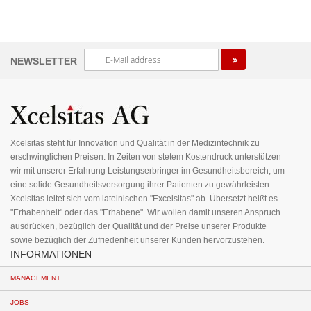
Melden
NEWSLETTER
Sie
sich
für
unseren
Newsletter
an:
Xcelsitas steht für Innovation und Qualität in der Medizintechnik zu
erschwinglichen Preisen. In Zeiten von stetem Kostendruck unterstützen
wir mit unserer Erfahrung Leistungserbringer im Gesundheitsbereich, um
eine solide Gesundheitsversorgung ihrer Patienten zu gewährleisten.
Xcelsitas leitet sich vom lateinischen "Excelsitas" ab. Übersetzt heißt es
"Erhabenheit" oder das "Erhabene". Wir wollen damit unseren Anspruch
ausdrücken, bezüglich der Qualität und der Preise unserer Produkte
sowie bezüglich der Zufriedenheit unserer Kunden hervorzustehen.
INFORMATIONEN
MANAGEMENT
JOBS