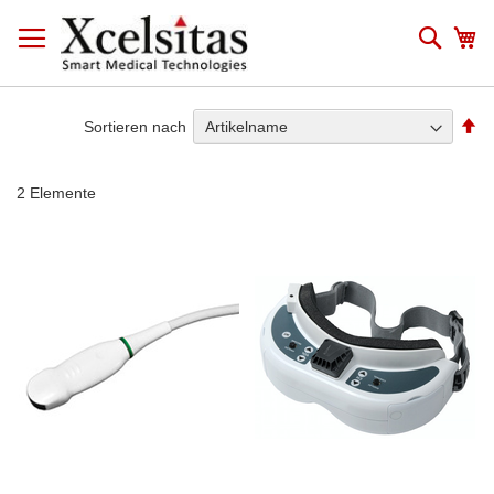
Zum
Inhalt
Such
Me
springen
Ab
Sortieren nach
so
2
Elemente