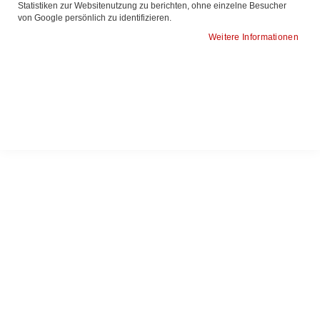
Statistiken zur Websitenutzung zu berichten, ohne einzelne Besucher
von Google persönlich zu identifizieren.
Ampullentasche 50 Ampullen,
Kühltasche für Medikamente
Weitere Informationen
inkl. Kühlpack
62,86 €
16,64 €
74,80 €
19,80 €
In den Warenkorb
In den Warenkorb
ZUR
ZUR
ZUR
ZUR
WUNSCHLISTE
VERGLEICHSLISTE
WUNSCHLISTE
VERGLEICHSLISTE
HINZUFÜGEN
HINZUFÜGEN
HINZUFÜGEN
HINZUFÜGEN
Produkte vergleichen
Sie haben keine Artikel zum vergleichen.
Meine Wunschliste