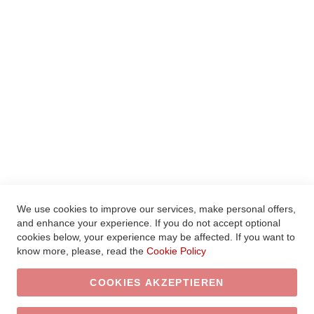
WARENKORB ANZEIGEN
MEIN WUNSCHZETTEL
HILFE
LEGAL
AGBS
WIDERRUFSBELEHRUNG
VERTRAG WIDERRUFEN
DATENSCHUTZ
IMPRESSUM
We use cookies to improve our services, make personal offers,
and enhance your experience. If you do not accept optional
© 2020 Xcelsitas AG. Alle Rechte vorbehalten.
cookies below, your experience may be affected. If you want to
know more, please, read the
Cookie Policy
COOKIES AKZEPTIEREN