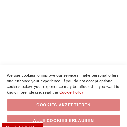
MEIN WUNSCHZETTEL
HILFE
LEGAL
AGBS
WIDERRUFSBELEHRUNG
VERTRAG WIDERRUFEN
DATENSCHUTZ
IMPRESSUM
We use cookies to improve our services, make personal offers,
and enhance your experience. If you do not accept optional
© 2020 Xcelsitas AG. Alle Rechte vorbehalten.
cookies below, your experience may be affected. If you want to
know more, please, read the
Cookie Policy
COOKIES AKZEPTIEREN
ALLE COOKIES ERLAUBEN