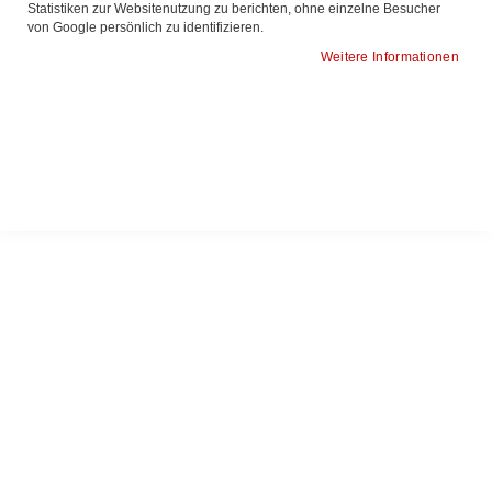
Statistiken zur Websitenutzung zu berichten, ohne einzelne Besucher
von Google persönlich zu identifizieren.
BDH-L
Weitere Informationen
Preis anfragen
Nicht lieferbar
ZUR
ZUR
WUNSCHLISTE
VERGLEICHSLISTE
HINZUFÜGEN
HINZUFÜGEN
Produkte vergleichen
Sie haben keine Artikel zum vergleichen.
Meine Wunschliste
Sie haben keine Artikel auf Ihrer Wunschliste.