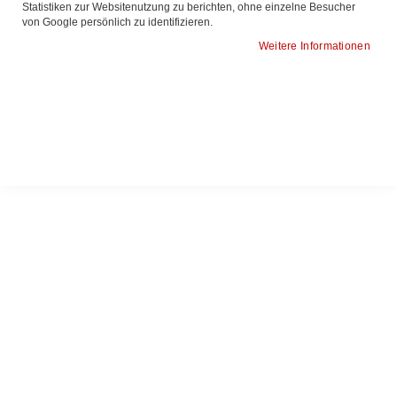
Statistiken zur Websitenutzung zu berichten, ohne einzelne Besucher
18
Elemente
von Google persönlich zu identifizieren.
Weitere Informationen
All-in-One Computerwagen
All-in-One Computerwagen
XCSIT511
XCSIT521
3.480,00 €
3.528,00 €
4.141,20 €
4.198,32 €