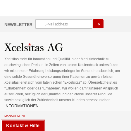
Melden
NEWSLETTER
Sie
sich
für
unseren
Newsletter
an:
Xcelsitas steht für Innovation und Qualität in der Medizintechnik zu
erschwinglichen Preisen. In Zeiten von stetem Kostendruck unterstützen
wir mit unserer Erfahrung Leistungserbringer im Gesundheitsbereich, um
eine solide Gesundheitsversorgung ihrer Patienten zu gewährleisten.
Xcelsitas leitet sich vom lateinischen "Excelsitas" ab. Übersetzt heißt es
"Erhabenheit" oder das "Erhabene". Wir wollen damit unseren Anspruch
ausdrücken, bezüglich der Qualität und der Preise unserer Produkte
sowie bezüglich der Zufriedenheit unserer Kunden hervorzustehen.
INFORMATIONEN
MANAGEMENT
Kontakt & Hilfe
JOBS