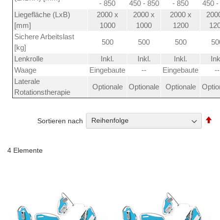
- 850
450 - 850
- 850
450 -
Liegefläche (LxB)
2000 x
2000 x
2000 x
200
[mm]
1000
1000
1200
12
Sichere Arbeitslast
500
500
500
50
[kg]
Lenkrolle
Inkl.
Inkl.
Inkl.
Ink
Waage
Eingebaute
--
Eingebaute
--
Laterale
Optionale
Optionale
Optionale
Optio
Rotationstherapie
Ab
Sortieren nach
so
4
Elemente