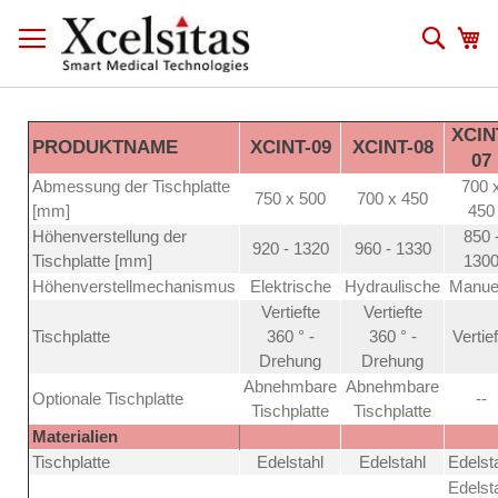
Zum
Inhalt
Such
Me
springen
XCIN
PRODUKTNAME
XCINT-09
XCINT-08
07
Abmessung der Tischplatte
700 
750 x 500
700 x 450
[mm]
450
Höhenverstellung der
850 
920 - 1320
960 - 1330
Tischplatte [mm]
130
Höhenverstellmechanismus
Elektrische
Hydraulische
Manuel
Vertiefte
Vertiefte
Tischplatte
360 ° -
360 ° -
Vertief
Drehung
Drehung
Abnehmbare
Abnehmbare
Optionale Tischplatte
--
Tischplatte
Tischplatte
Materialien
Tischplatte
Edelstahl
Edelstahl
Edelst
Edelst