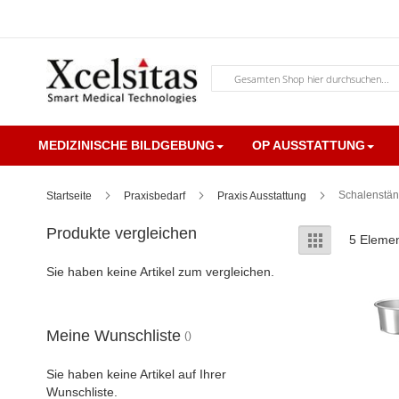
Zum
Inhalt
springen
Suche
MEDIZINISCHE BILDGEBUNG
OP AUSSTATTUNG
Schalenstän
Startseite
Praxisbedarf
Praxis Ausstattung
Produkte vergleichen
Anzeigen
Liste
5
Eleme
als
Sie haben keine Artikel zum vergleichen.
Meine Wunschliste
Sie haben keine Artikel auf Ihrer
Wunschliste.