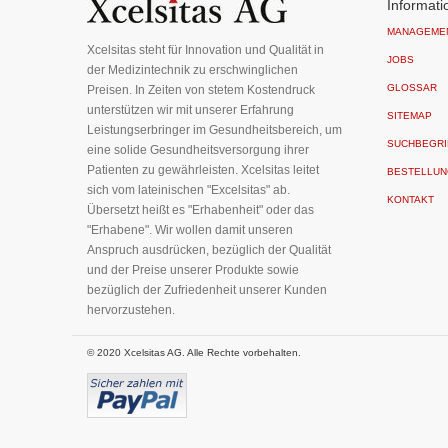
unseren
Informati
Newsletter
MANAGEME
an:
Xcelsitas steht für Innovation und Qualität in
JOBS
der Medizintechnik zu erschwinglichen
GLOSSAR
Preisen. In Zeiten von stetem Kostendruck
unterstützen wir mit unserer Erfahrung
SITEMAP
Leistungserbringer im Gesundheitsbereich, um
SUCHBEGRI
eine solide Gesundheitsversorgung ihrer
Patienten zu gewährleisten. Xcelsitas leitet
BESTELLUN
sich vom lateinischen "Excelsitas" ab.
KONTAKT
Übersetzt heißt es "Erhabenheit" oder das
"Erhabene". Wir wollen damit unseren
Anspruch ausdrücken, bezüglich der Qualität
und der Preise unserer Produkte sowie
bezüglich der Zufriedenheit unserer Kunden
hervorzustehen.
© 2020 Xcelsitas AG. Alle Rechte vorbehalten.