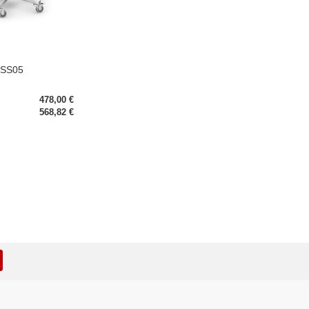
CSS05
478,00 €
568,82 €
rb
STE
EN
SLISTE
EN