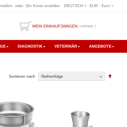
Sprache
Währung
melden
Ein Konto erstellen
DEUTSCH
EUR - Euro
MEIN EINKAUFSWAGEN:
0
ARTIKEL
EGE
DIAGNOSTIK
VETERINÄR
ANGEBOTE
Absteig
Sortieren nach
sortiere