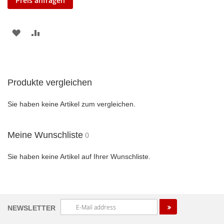
Preis anfragen
ZUR
ZUR
WUNSCHLISTE
VERGLEICHSLISTE
HINZUFÜGEN
HINZUFÜGEN
Produkte vergleichen
Sie haben keine Artikel zum vergleichen.
Meine Wunschliste
Sie haben keine Artikel auf Ihrer Wunschliste.
Melden
NEWSLETTER
Sie
sich