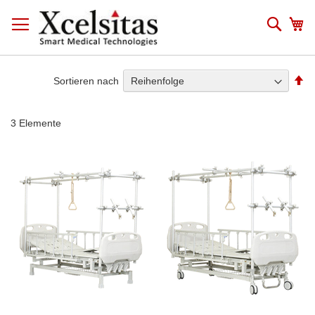
Zum
Inhalt
Such
Me
springen
Ab
Sortieren nach
so
3
Elemente