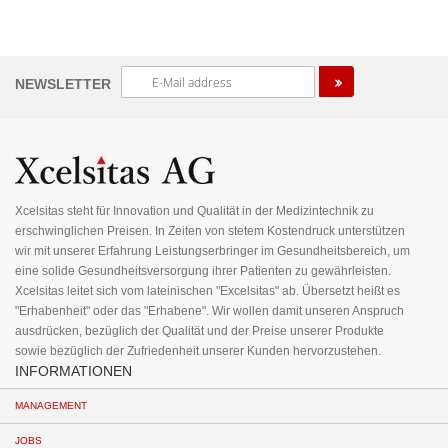
Melden
NEWSLETTER
Sie
sich
für
unseren
Newsletter
an:
Xcelsitas steht für Innovation und Qualität in der Medizintechnik zu
erschwinglichen Preisen. In Zeiten von stetem Kostendruck unterstützen
wir mit unserer Erfahrung Leistungserbringer im Gesundheitsbereich, um
eine solide Gesundheitsversorgung ihrer Patienten zu gewährleisten.
Xcelsitas leitet sich vom lateinischen "Excelsitas" ab. Übersetzt heißt es
"Erhabenheit" oder das "Erhabene". Wir wollen damit unseren Anspruch
ausdrücken, bezüglich der Qualität und der Preise unserer Produkte
sowie bezüglich der Zufriedenheit unserer Kunden hervorzustehen.
INFORMATIONEN
MANAGEMENT
JOBS