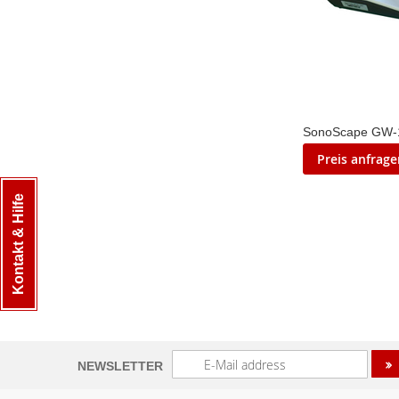
SonoScape GW-
Preis anfrag
Kontakt & Hilfe
ZUR
WUNSCHLI
ZUR
HINZUFÜG
VERGLEICH
HINZUFÜG
Melden
NEWSLETTER
Sie
sich