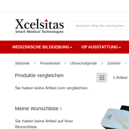
Zum
Inhalt
springen
Suche
MEDIZINISCHE BILDGEBUNG
OP AUSSTATTUNG
Startseite
Praxisbedarf
Ultraschallgeräte
Zubehör
Produkte vergleichen
Anzeigen
Liste
1
Artikel
als
Sie haben keine Artikel zum vergleichen.
Meine Wunschliste
Sie haben keine Artikel auf Ihrer
Wunschliste.