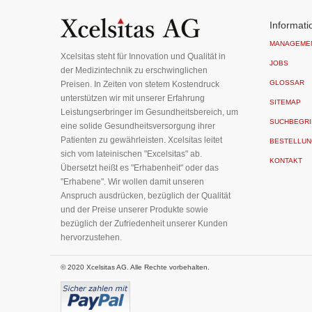
für
unseren
Informati
Newsletter
MANAGEME
an:
Xcelsitas steht für Innovation und Qualität in
JOBS
der Medizintechnik zu erschwinglichen
GLOSSAR
Preisen. In Zeiten von stetem Kostendruck
unterstützen wir mit unserer Erfahrung
SITEMAP
Leistungserbringer im Gesundheitsbereich, um
SUCHBEGRI
eine solide Gesundheitsversorgung ihrer
Patienten zu gewährleisten. Xcelsitas leitet
BESTELLUN
sich vom lateinischen "Excelsitas" ab.
KONTAKT
Übersetzt heißt es "Erhabenheit" oder das
"Erhabene". Wir wollen damit unseren
Anspruch ausdrücken, bezüglich der Qualität
und der Preise unserer Produkte sowie
bezüglich der Zufriedenheit unserer Kunden
hervorzustehen.
© 2020 Xcelsitas AG. Alle Rechte vorbehalten.