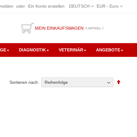
Sprache
Währung
melden
Ein Konto erstellen
DEUTSCH
EUR - Euro
MEIN EINKAUFSWAGEN:
0
ARTIKEL
EGE
DIAGNOSTIK
VETERINÄR
ANGEBOTE
Absteig
Sortieren nach
sortiere