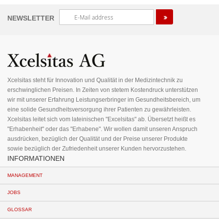
Melden
NEWSLETTER
Sie
sich
für
unseren
Newsletter
an:
Xcelsitas steht für Innovation und Qualität in der Medizintechnik zu
erschwinglichen Preisen. In Zeiten von stetem Kostendruck unterstützen
wir mit unserer Erfahrung Leistungserbringer im Gesundheitsbereich, um
eine solide Gesundheitsversorgung ihrer Patienten zu gewährleisten.
Xcelsitas leitet sich vom lateinischen "Excelsitas" ab. Übersetzt heißt es
"Erhabenheit" oder das "Erhabene". Wir wollen damit unseren Anspruch
ausdrücken, bezüglich der Qualität und der Preise unserer Produkte
sowie bezüglich der Zufriedenheit unserer Kunden hervorzustehen.
INFORMATIONEN
MANAGEMENT
JOBS
GLOSSAR