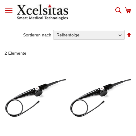
Zum
Inhalt
Such
Me
springen
Ab
Sortieren nach
so
2
Elemente