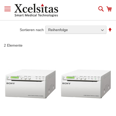
Zum
Inhalt
Such
Me
springen
Ab
Sortieren nach
so
2
Elemente