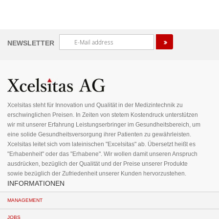
Melden
NEWSLETTER
Sie
sich
für
unseren
Newsletter
an:
Xcelsitas steht für Innovation und Qualität in der Medizintechnik zu
erschwinglichen Preisen. In Zeiten von stetem Kostendruck unterstützen
wir mit unserer Erfahrung Leistungserbringer im Gesundheitsbereich, um
eine solide Gesundheitsversorgung ihrer Patienten zu gewährleisten.
Xcelsitas leitet sich vom lateinischen "Excelsitas" ab. Übersetzt heißt es
"Erhabenheit" oder das "Erhabene". Wir wollen damit unseren Anspruch
ausdrücken, bezüglich der Qualität und der Preise unserer Produkte
sowie bezüglich der Zufriedenheit unserer Kunden hervorzustehen.
INFORMATIONEN
MANAGEMENT
JOBS