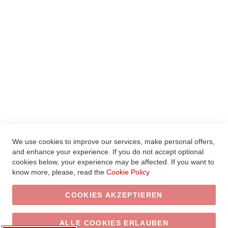
MEIN WUNSCHZETTEL
HILFE
LEGAL
AGBS
WIDERRUFSBELEHRUNG
VERTRAG WIDERRUFEN
DATENSCHUTZ
IMPRESSUM
We use cookies to improve our services, make personal offers,
and enhance your experience. If you do not accept optional
© 2020 Xcelsitas AG. Alle Rechte vorbehalten.
cookies below, your experience may be affected. If you want to
know more, please, read the
Cookie Policy
COOKIES AKZEPTIEREN
ALLE COOKIES ERLAUBEN