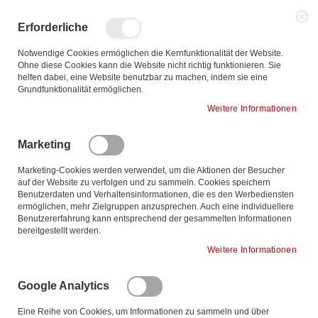
Zum
Inhalt
Such
Me
Erforderliche
springen
Notwendige Cookies ermöglichen die Kernfunktionalität der Website.
Ohne diese Cookies kann die Website nicht richtig funktionieren. Sie
helfen dabei, eine Website benutzbar zu machen, indem sie eine
Grundfunktionalität ermöglichen.
Weitere Informationen
Leider können wir keine passenden Produkte zu ihrer
Auswahl finden.
Marketing
Marketing-Cookies werden verwendet, um die Aktionen der Besucher
auf der Website zu verfolgen und zu sammeln. Cookies speichern
Benutzerdaten und Verhaltensinformationen, die es den Werbediensten
Produkte vergleichen
ermöglichen, mehr Zielgruppen anzusprechen. Auch eine individuellere
Benutzererfahrung kann entsprechend der gesammelten Informationen
Sie haben keine Artikel zum vergleichen.
bereitgestellt werden.
Weitere Informationen
Meine Wunschliste
Google Analytics
Sie haben keine Artikel auf Ihrer Wunschliste.
Eine Reihe von Cookies, um Informationen zu sammeln und über