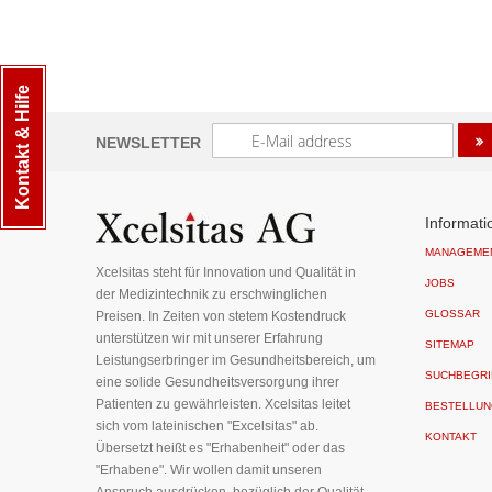
Kontakt & Hilfe
Melden
NEWSLETTER
Sie
sich
für
unseren
Informati
Newsletter
MANAGEME
an:
Xcelsitas steht für Innovation und Qualität in
JOBS
der Medizintechnik zu erschwinglichen
GLOSSAR
Preisen. In Zeiten von stetem Kostendruck
unterstützen wir mit unserer Erfahrung
SITEMAP
Leistungserbringer im Gesundheitsbereich, um
SUCHBEGRI
eine solide Gesundheitsversorgung ihrer
Patienten zu gewährleisten. Xcelsitas leitet
BESTELLUN
sich vom lateinischen "Excelsitas" ab.
KONTAKT
Übersetzt heißt es "Erhabenheit" oder das
"Erhabene". Wir wollen damit unseren