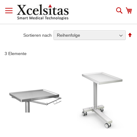
Zum
Inhalt
Such
Me
springen
Ab
Sortieren nach
so
3
Elemente