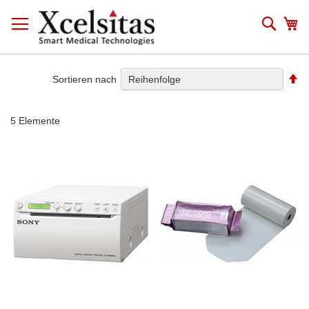
Zum
Inhalt
Such
Me
springen
Ab
Sortieren nach
so
5
Elemente