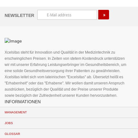
Melden
NEWSLETTER
Sie
sich
für
unseren
Newsletter
an:
Xcelsitas steht für Innovation und Qualität in der Medizintechnik zu
erschwinglichen Preisen. In Zeiten von stetem Kostendruck unterstützen
wir mit unserer Erfahrung Leistungserbringer im Gesundheitsbereich, um
eine solide Gesundheitsversorgung ihrer Patienten zu gewährleisten.
Xcelsitas leitet sich vom lateinischen "Excelsitas" ab. Übersetzt heißt es
"Erhabenheit" oder das "Erhabene". Wir wollen damit unseren Anspruch
ausdrücken, bezüglich der Qualität und der Preise unserer Produkte
sowie bezüglich der Zufriedenheit unserer Kunden hervorzustehen.
INFORMATIONEN
MANAGEMENT
JOBS
GLOSSAR