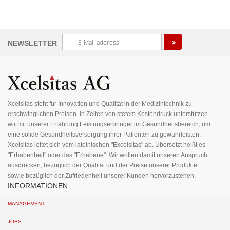
Melden
NEWSLETTER
Sie
sich
für
unseren
Newsletter
an:
Xcelsitas steht für Innovation und Qualität in der Medizintechnik zu
erschwinglichen Preisen. In Zeiten von stetem Kostendruck unterstützen
wir mit unserer Erfahrung Leistungserbringer im Gesundheitsbereich, um
eine solide Gesundheitsversorgung ihrer Patienten zu gewährleisten.
Xcelsitas leitet sich vom lateinischen "Excelsitas" ab. Übersetzt heißt es
"Erhabenheit" oder das "Erhabene". Wir wollen damit unseren Anspruch
ausdrücken, bezüglich der Qualität und der Preise unserer Produkte
sowie bezüglich der Zufriedenheit unserer Kunden hervorzustehen.
INFORMATIONEN
MANAGEMENT
JOBS