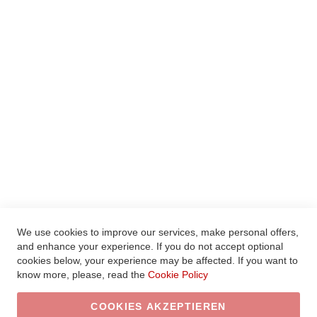
WARENKORB ANZEIGEN
MEIN WUNSCHZETTEL
HILFE
LEGAL
AGBS
WIDERRUFSBELEHRUNG
VERTRAG WIDERRUFEN
DATENSCHUTZ
IMPRESSUM
We use cookies to improve our services, make personal offers,
and enhance your experience. If you do not accept optional
© 2020 Xcelsitas AG. Alle Rechte vorbehalten.
cookies below, your experience may be affected. If you want to
know more, please, read the
Cookie Policy
COOKIES AKZEPTIEREN