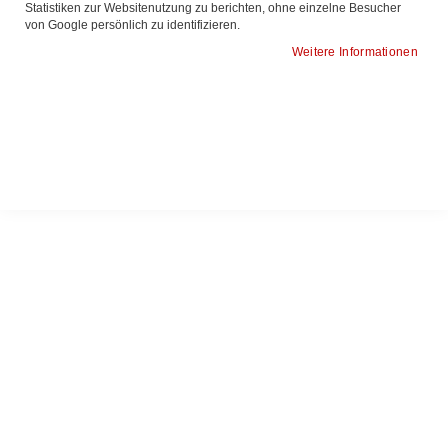
Statistiken zur Websitenutzung zu berichten, ohne einzelne Besucher
von Google persönlich zu identifizieren.
Hotgen Coronavirus 2019-nCoV
Clungene 2019-nCoV Antigen-
Weitere Informationen
Antigentest, Einzelpackung
Profi-Schnelltest, 3in1 Combo
Test, Pckg 25 Stck
8,23 €
62,86 €
9,79 €
74,80 €
In den Warenkorb
In den Warenkorb
ZUR
ZUR
ZUR
ZUR
WUNSCHLISTE
VERGLEICHSLISTE
WUNSCHLISTE
VERGLEICHSLISTE
HINZUFÜGEN
HINZUFÜGEN
HINZUFÜGEN
HINZUFÜGEN