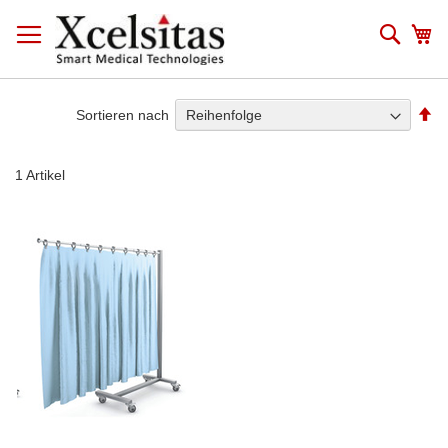
Zum
Inhalt
Such
Me
springen
Ab
Sortieren nach
so
1
Artikel