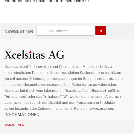
Sie haben keine Artikel auf Ihrer Wunschliste.
Melden
NEWSLETTER
Sie
sich
für
unseren
Newsletter
an:
Xcelsitas steht für Innovation und Qualität in der Medizintechnik zu
erschwinglichen Preisen. In Zeiten von stetem Kostendruck unterstützen
wir mit unserer Erfahrung Leistungserbringer im Gesundheitsbereich, um
eine solide Gesundheitsversorgung ihrer Patienten zu gewährleisten.
Xcelsitas leitet sich vom lateinischen "Excelsitas" ab. Übersetzt heißt es
"Erhabenheit" oder das "Erhabene". Wir wollen damit unseren Anspruch
ausdrücken, bezüglich der Qualität und der Preise unserer Produkte
sowie bezüglich der Zufriedenheit unserer Kunden hervorzustehen.
INFORMATIONEN
MANAGEMENT