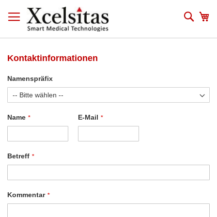
Zum
Inhalt
Such
Me
springen
Kontaktinformationen
Namenspräfix
Name
E-Mail
Betreff
Kommentar