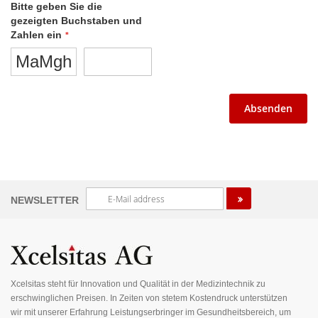
Bitte geben Sie die
gezeigten Buchstaben und
Zahlen ein
MaMgh
Absenden
Melden
NEWSLETTER
Sie
sich
für
unseren
Newsletter
an:
Xcelsitas steht für Innovation und Qualität in der Medizintechnik zu
erschwinglichen Preisen. In Zeiten von stetem Kostendruck unterstützen
wir mit unserer Erfahrung Leistungserbringer im Gesundheitsbereich, um