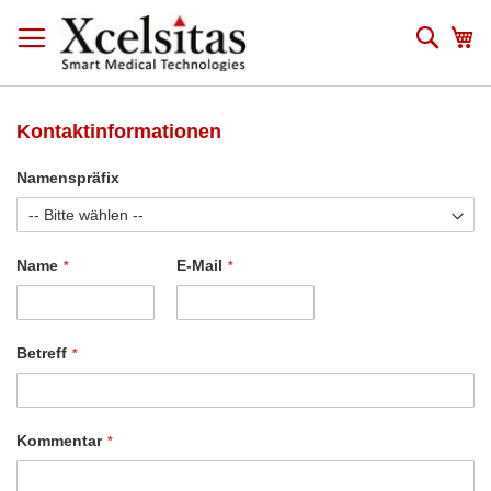
Zum
Inhalt
Such
Me
springen
Kontaktinformationen
Namenspräfix
Name
E-Mail
Betreff
Kommentar