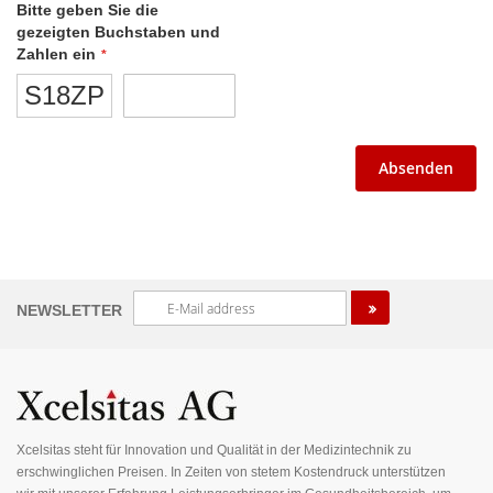
Bitte geben Sie die
gezeigten Buchstaben und
Zahlen ein
S18ZP
Absenden
Melden
NEWSLETTER
Sie
sich
für
unseren
Newsletter
an:
Xcelsitas steht für Innovation und Qualität in der Medizintechnik zu
erschwinglichen Preisen. In Zeiten von stetem Kostendruck unterstützen