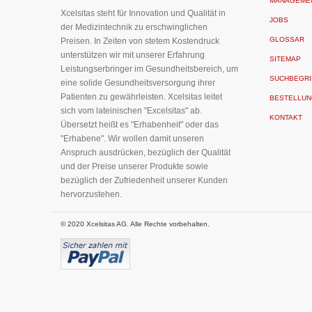
MANAGEME
an:
Xcelsitas steht für Innovation und Qualität in
JOBS
der Medizintechnik zu erschwinglichen
GLOSSAR
Preisen. In Zeiten von stetem Kostendruck
unterstützen wir mit unserer Erfahrung
SITEMAP
Leistungserbringer im Gesundheitsbereich, um
SUCHBEGRI
eine solide Gesundheitsversorgung ihrer
Patienten zu gewährleisten. Xcelsitas leitet
BESTELLUN
sich vom lateinischen "Excelsitas" ab.
KONTAKT
Übersetzt heißt es "Erhabenheit" oder das
"Erhabene". Wir wollen damit unseren
Anspruch ausdrücken, bezüglich der Qualität
und der Preise unserer Produkte sowie
bezüglich der Zufriedenheit unserer Kunden
hervorzustehen.
© 2020 Xcelsitas AG. Alle Rechte vorbehalten.