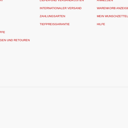
NT
LIEFER-UND VERSANDKOSTEN
ANMELDEN
INTERNATIONALER VERSAND
WARENKORB ANZEIG
ZAHLUNGSARTEN
MEIN WUNSCHZETTE
TIEFPREISGARANTIE
HILFE
FFE
GEN UND RETOUREN