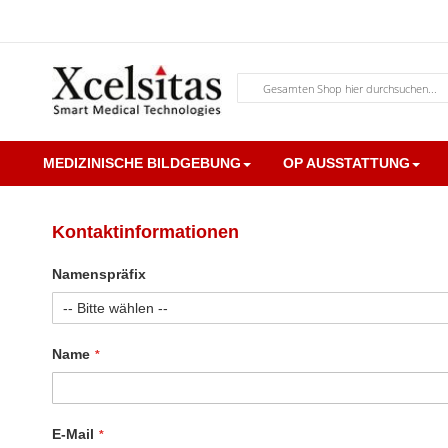
Zum
Inhalt
springen
Suche
MEDIZINISCHE BILDGEBUNG
OP AUSSTATTUNG
Kontaktinformationen
Namenspräfix
Name
E-Mail