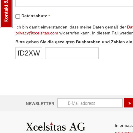
Kontakt & Hilfe
Datenschutz
Ich bin damit einverstanden, dass meine Daten gemäß der
Da
privacy@xcelsitas.com
widerrufen kann. In diesem Fall werden
Bitte geben Sie die gezeigten Buchstaben und Zahlen ein
fD2XW
Melden
NEWSLETTER
Sie
sich
für
unseren
Informati
Newsletter