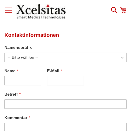
Zum
Inhalt
Such
Me
springen
Kontaktinformationen
Namenspräfix
Name
E-Mail
Betreff
Kommentar