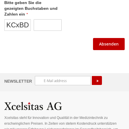
Bitte geben Sie die
gezeigten Buchstaben und
Zahlen ein
KCxBD
Absenden
Melden
NEWSLETTER
Sie
sich
für
unseren
Newsletter
an:
Xcelsitas steht für Innovation und Qualität in der Medizintechnik zu
erschwinglichen Preisen. In Zeiten von stetem Kostendruck unterstützen