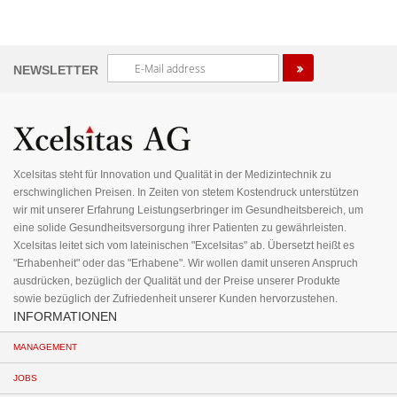
Melden
NEWSLETTER
Sie
sich
für
unseren
Newsletter
an:
Xcelsitas steht für Innovation und Qualität in der Medizintechnik zu
erschwinglichen Preisen. In Zeiten von stetem Kostendruck unterstützen
wir mit unserer Erfahrung Leistungserbringer im Gesundheitsbereich, um
eine solide Gesundheitsversorgung ihrer Patienten zu gewährleisten.
Xcelsitas leitet sich vom lateinischen "Excelsitas" ab. Übersetzt heißt es
"Erhabenheit" oder das "Erhabene". Wir wollen damit unseren Anspruch
ausdrücken, bezüglich der Qualität und der Preise unserer Produkte
sowie bezüglich der Zufriedenheit unserer Kunden hervorzustehen.
INFORMATIONEN
MANAGEMENT
JOBS