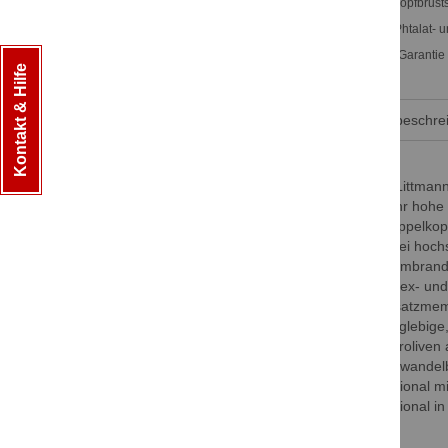
Doppelkopfbrusts
Latex-, Phtalat- u
5 Jahre Garantie
Kontakt & Hilfe
Produktbeschre
3M Littmann
- sehr hohe 
- Doppelkop
- Zwei hoc
- Membrand
- Latex- und
- Ersatzmem
- langlebig
- Ohroliven
- umwandelb
- optional m
- optional 