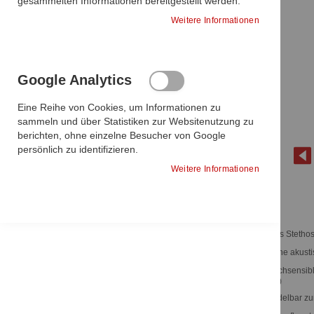
gesammelten Informationen bereitgestellt werden.
Sie haben keine Artikel zum vergleichen.
Weitere Informationen
Meine Wunschliste
Google Analytics
Eine Reihe von Cookies, um Informationen zu
DIESEN
sammeln und über Statistiken zur Websitenutzung zu
In den Warenkorb
ARTIKEL
berichten, ohne einzelne Besucher von Google
ENTFERNEN
In den Warenkorb
persönlich zu identifizieren.
Weitere Informationen
Sie haben keine Artikel auf Ihrer
Wunschliste.
Zum
Analoges Stethos
Anfang
Sehr hohe akusti
Diese Artikel könnten Ihnen eventuell
der
auch gefallen!
Bildgalerie
Zwei hochsensib
mm (Kinder)
springen
Umwandelbar zum 