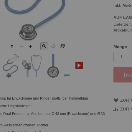
AUF LA
Lieferzeit
Artikeln
Menge
In
kop für Erwachsene und Kinder, mattsilber, himmelblau
ZUR 
sche Empfindlichkeit
ZUR 
le Dual-Frequency-Membranen: Ø 43 mm (Erwachsene) und Ø 33
klassischen offenen Trichter