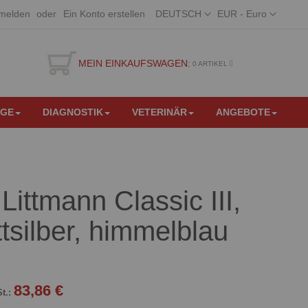
Sprache
Währung
melden
Ein Konto erstellen
DEUTSCH
EUR - Euro
MEIN EINKAUFSWAGEN:
0
ARTIKEL
EGE
DIAGNOSTIK
VETERINÄR
ANGEBOTE
Littmann Classic III,
tsilber, himmelblau
83,86 €