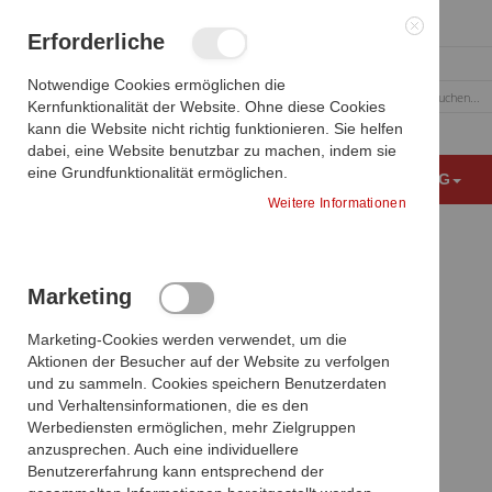
Zum
Erforderliche
Inhalt
Schließen
springen
Notwendige Cookies ermöglichen die
Kernfunktionalität der Website. Ohne diese Cookies
Suche
kann die Website nicht richtig funktionieren. Sie helfen
dabei, eine Website benutzbar zu machen, indem sie
eine Grundfunktionalität ermöglichen.
MEDIZINISCHE BILDGEBUNG
OP AUSSTATTUNG
Weitere Informationen
Verwandte Produkte
Marketing
Zum
Wählen Sie die Artikel aus, die dem
Ende
Marketing-Cookies werden verwendet, um die
Warenkorb hinzugefügt werden sollen,
der
Aktionen der Besucher auf der Website zu verfolgen
oder
alle auswählen
Bildgalerie
und zu sammeln. Cookies speichern Benutzerdaten
springen
und Verhaltensinformationen, die es den
Werbediensten ermöglichen, mehr Zielgruppen
anzusprechen. Auch eine individuellere
Benutzererfahrung kann entsprechend der
Produkte vergleichen