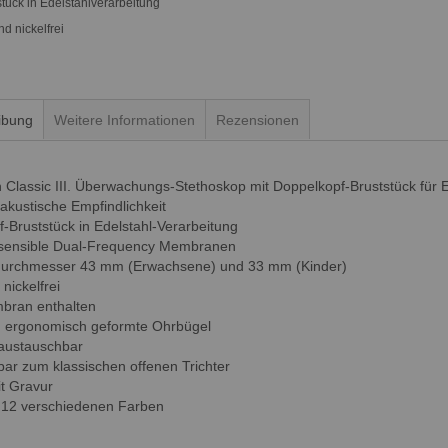
tück in Edelstahlverarbeitung
nd nickelfrei
ibung
Weitere Informationen
Rezensionen
 Classic III. Überwachungs-Stethoskop mit Doppelkopf-Bruststück für
akustische Empfindlichkeit
f-Bruststück in Edelstahl-Verarbeitung
hsensible Dual-Frequency Membranen
urchmesser 43 mm (Erwachsene) und 33 mm (Kinder)
 nickelfrei
bran enthalten
e, ergonomisch geformte Ohrbügel
 austauschbar
ar zum klassischen offenen Trichter
it Gravur
in 12 verschiedenen Farben