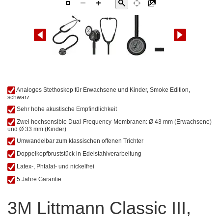
Zum
Analoges Stethoskop für Erwachsene und Kinder, Smoke Edition,
Anfang
schwarz
der
Sehr hohe akustische Empfindlichkeit
Bildgalerie
Zwei hochsensible Dual-Frequency-Membranen: Ø 43 mm (Erwachsene)
springen
und Ø 33 mm (Kinder)
Umwandelbar zum klassischen offenen Trichter
Doppelkopfbruststück in Edelstahlverarbeitung
Latex-, Phtalat- und nickelfrei
5 Jahre Garantie
3M Littmann Classic III,