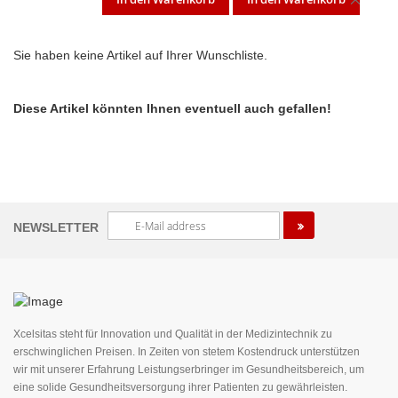
ARTI
Sie haben keine Artikel auf Ihrer Wunschliste.
ENT
Diese Artikel könnten Ihnen eventuell auch gefallen!
Melden
NEWSLETTER
Sie
sich
für
unseren
Newsletter
an:
Xcelsitas steht für Innovation und Qualität in der Medizintechnik zu
erschwinglichen Preisen. In Zeiten von stetem Kostendruck unterstützen
wir mit unserer Erfahrung Leistungserbringer im Gesundheitsbereich, um
eine solide Gesundheitsversorgung ihrer Patienten zu gewährleisten.