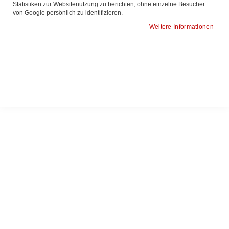
Statistiken zur Websitenutzung zu berichten, ohne einzelne Besucher
von Google persönlich zu identifizieren.
Weitere Informationen
Zum
Akku Schnelladegerät BC-011
Stand-
Anfang
Schnellladegerät für NeuCrystal P09 und P09vet.
der
Komfortable Lösung zum parallelen Laden eines
Bildgalerie
Zweit-Akkus mit ansprechendem Design.
springen
Akku Schnelladegerät
BC-011
148,00 €