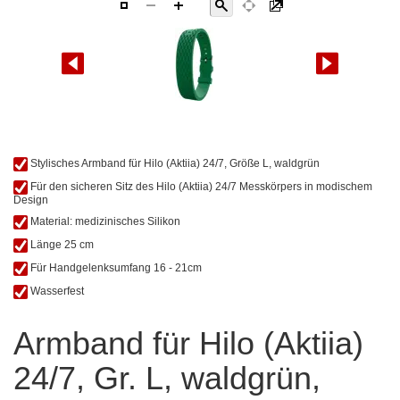
Zum
Stylisches Armband für Hilo (Aktiia) 24/7, Größe L, waldgrün
Anfang
Für den sicheren Sitz des Hilo (Aktiia) 24/7 Messkörpers in modischem
der
Design
Bildgalerie
Material: medizinisches Silikon
springen
Länge 25 cm
Für Handgelenksumfang 16 - 21cm
Wasserfest
Armband für Hilo (Aktiia)
24/7, Gr. L, waldgrün,