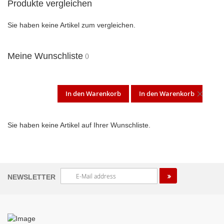
Produkte vergleichen
Sie haben keine Artikel zum vergleichen.
Meine Wunschliste
In den Warenkorb
In den Warenkorb
DIES
ARTI
Sie haben keine Artikel auf Ihrer Wunschliste.
ENT
Melden
NEWSLETTER
Sie
sich
für
unseren
Newsletter