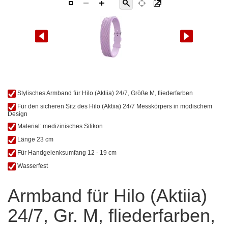
Zum
Stylisches Armband für Hilo (Aktiia) 24/7, Größe M, fliederfarben
Anfang
Für den sicheren Sitz des Hilo (Aktiia) 24/7 Messkörpers in modischem
der
Design
Bildgalerie
Material: medizinisches Silikon
springen
Länge 23 cm
Für Handgelenksumfang 12 - 19 cm
Wasserfest
Armband für Hilo (Aktiia)
24/7, Gr. M, fliederfarben,