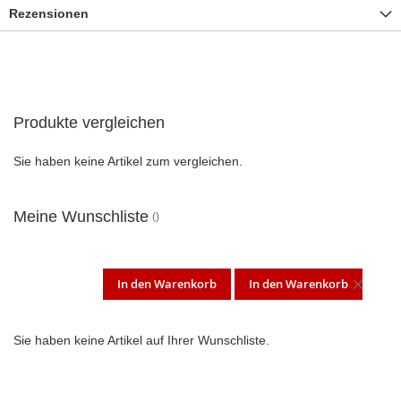
Rezensionen
Produkte vergleichen
Sie haben keine Artikel zum vergleichen.
Meine Wunschliste
In den Warenkorb
In den Warenkorb
DIES
ARTI
Sie haben keine Artikel auf Ihrer Wunschliste.
ENT