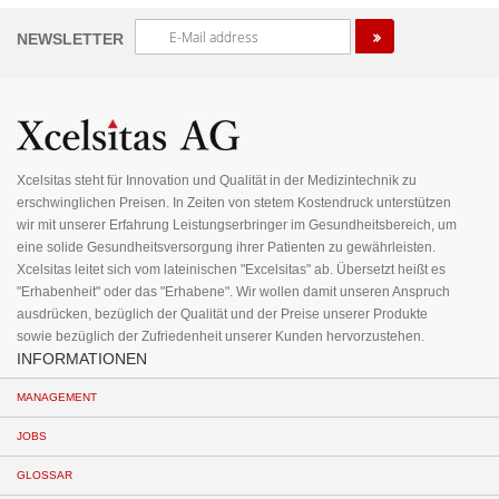
Melden
NEWSLETTER
Sie
sich
für
unseren
Newsletter
an:
Xcelsitas steht für Innovation und Qualität in der Medizintechnik zu
erschwinglichen Preisen. In Zeiten von stetem Kostendruck unterstützen
wir mit unserer Erfahrung Leistungserbringer im Gesundheitsbereich, um
eine solide Gesundheitsversorgung ihrer Patienten zu gewährleisten.
Xcelsitas leitet sich vom lateinischen "Excelsitas" ab. Übersetzt heißt es
"Erhabenheit" oder das "Erhabene". Wir wollen damit unseren Anspruch
ausdrücken, bezüglich der Qualität und der Preise unserer Produkte
sowie bezüglich der Zufriedenheit unserer Kunden hervorzustehen.
INFORMATIONEN
MANAGEMENT
JOBS
GLOSSAR