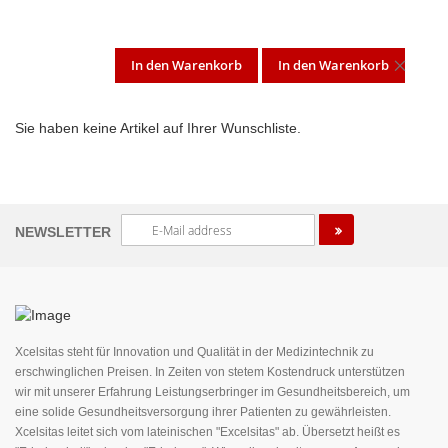
In den Warenkorb
In den Warenkorb
DIES
ARTI
Sie haben keine Artikel auf Ihrer Wunschliste.
ENT
Melden
NEWSLETTER
Sie
sich
für
unseren
Newsletter
an:
Xcelsitas steht für Innovation und Qualität in der Medizintechnik zu
erschwinglichen Preisen. In Zeiten von stetem Kostendruck unterstützen
wir mit unserer Erfahrung Leistungserbringer im Gesundheitsbereich, um
eine solide Gesundheitsversorgung ihrer Patienten zu gewährleisten.
Xcelsitas leitet sich vom lateinischen "Excelsitas" ab. Übersetzt heißt es