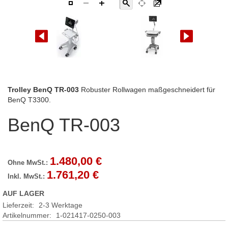
Zum
Trolley BenQ TR-003
Robuster Rollwagen maßgeschneidert für
Anfang
BenQ T3300.
der
BenQ TR-003
Bildgalerie
springen
1.480,00 €
1.761,20 €
AUF LAGER
Lieferzeit:
2-3 Werktage
Artikelnummer
1-021417-0250-003