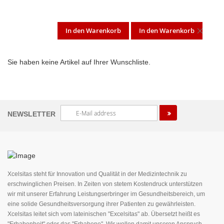
In den Warenkorb
In den Warenkorb
DIES
ARTI
Sie haben keine Artikel auf Ihrer Wunschliste.
ENT
Melden
NEWSLETTER
Sie
sich
für
unseren
Newsletter
an:
Xcelsitas steht für Innovation und Qualität in der Medizintechnik zu
erschwinglichen Preisen. In Zeiten von stetem Kostendruck unterstützen
wir mit unserer Erfahrung Leistungserbringer im Gesundheitsbereich, um
eine solide Gesundheitsversorgung ihrer Patienten zu gewährleisten.
Xcelsitas leitet sich vom lateinischen "Excelsitas" ab. Übersetzt heißt es