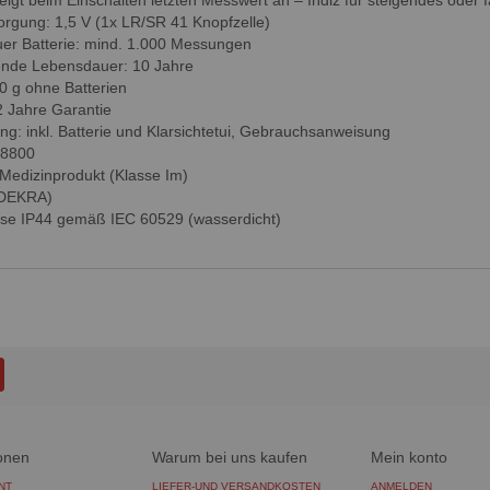
eigt beim Einschalten letzten Messwert an – Indiz für steigendes oder 
orgung: 1,5 V (1x LR/SR 41 Knopfzelle)
er Batterie: mind. 1.000 Messungen
ende Lebensdauer: 10 Jahre
30 g ohne Batterien
2 Jahre Garantie
ng: inkl. Batterie und Klarsichtetui, Gebrauchsanweisung
28800
 Medizinprodukt (Klasse Im)
(DEKRA)
sse IP44 gemäß IEC 60529 (wasserdicht)
onen
Warum bei uns kaufen
Mein konto
NT
LIEFER-UND VERSANDKOSTEN
ANMELDEN