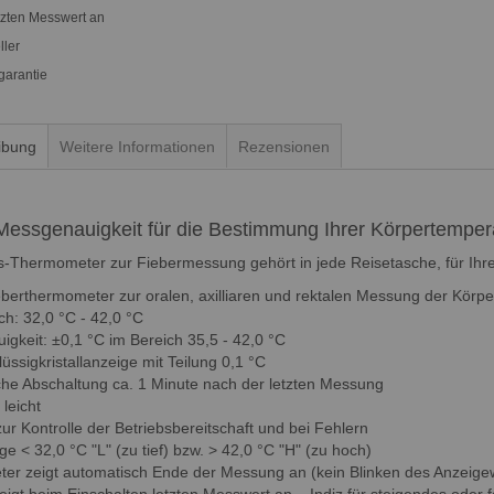
tzten Messwert an
ller
garantie
ibung
Weitere Informationen
Rezensionen
essgenauigkeit für die Bestimmung Ihrer Körpertemper
s-Thermometer zur Fiebermessung gehört in jede Reisetasche, für Ihr
ieberthermometer zur oralen, axilliaren und rektalen Messung der Körp
ch: 32,0 °C - 42,0 °C
igkeit: ±0,1 °C im Bereich 35,5 - 42,0 °C
lüssigkristallanzeige mit Teilung 0,1 °C
che Abschaltung ca. 1 Minute nach der letzten Messung
leicht
zur Kontrolle der Betriebsbereitschaft und bei Fehlern
e < 32,0 °C "L" (zu tief) bzw. > 42,0 °C "H" (zu hoch)
er zeigt automatisch Ende der Messung an (kein Blinken des Anzeige