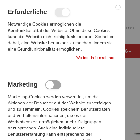
Zum
Erforderliche
Inhalt
springen
Notwendige Cookies ermöglichen die
Kernfunktionalität der Website. Ohne diese Cookies
Suche
kann die Website nicht richtig funktionieren. Sie helfen
dabei, eine Website benutzbar zu machen, indem sie
eine Grundfunktionalität ermöglichen.
MEDIZINISCHE BILDGEBUNG
OP AUSSTATTUNG
Weitere Informationen
Produkte vergleichen
Marketing
Zum
Ende
Sie haben keine Artikel zum vergleichen.
Marketing-Cookies werden verwendet, um die
der
Aktionen der Besucher auf der Website zu verfolgen
Bildgalerie
und zu sammeln. Cookies speichern Benutzerdaten
springen
und Verhaltensinformationen, die es den
Meine Wunschliste
Werbediensten ermöglichen, mehr Zielgruppen
anzusprechen. Auch eine individuellere
Benutzererfahrung kann entsprechend der
DIESEN