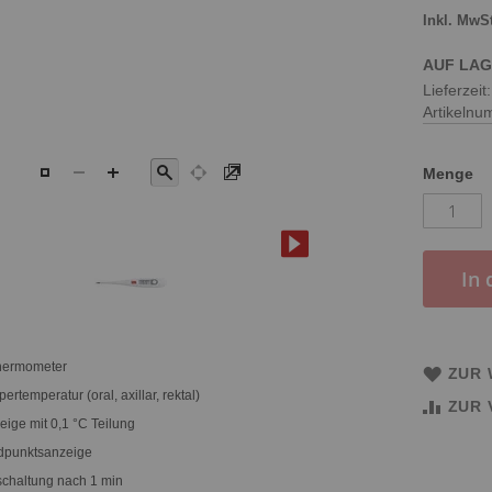
AUF LA
Lieferzeit
Artikeln
Menge
In
thermometer
ZUR 
temperatur (oral, axillar, rektal)
ZUR 
eige mit 0,1 °C Teilung
dpunktsanzeige
chaltung nach 1 min