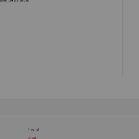
fallendes Fieber
Legal
AGBS