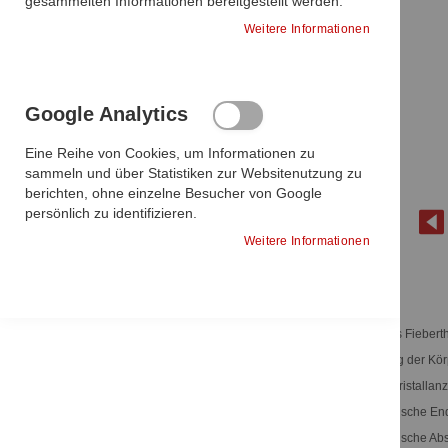
gesammelten Informationen bereitgestellt werden.
In den Warenkorb
ARTIKEL
ENTFERNEN
Weitere Informationen
In den Warenkorb
Sie haben keine Artikel auf Ihrer
Google Analytics
Wunschliste.
Eine Reihe von Cookies, um Informationen zu
sammeln und über Statistiken zur Websitenutzung zu
berichten, ohne einzelne Besucher von Google
persönlich zu identifizieren.
Weitere Informationen
Zum
Digitales Fieber
Anfang
Messung der Körper
der
Bildgalerie
Flüssigkristallanz
springen
Automatische En
Automatische Abs