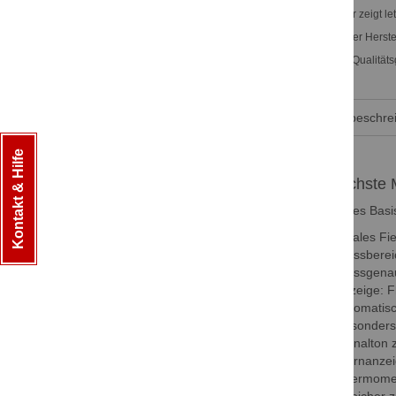
Speicher zeigt le
Deutscher Herste
2 Jahre Qualitäts
Produktbeschre
Kontakt & Hilfe
Höchste M
Dieses Basi
Digitales F
• Messberei
• Messgenau
• Anzeige: F
• Automatis
• Besonders 
• Signalton 
• Warnanzeig
• Thermomet