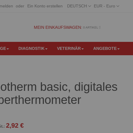
Sprache
Währung
melden
Ein Konto erstellen
DEUTSCH
EUR - Euro
MEIN EINKAUFSWAGEN:
0
ARTIKEL
EGE
DIAGNOSTIK
VETERINÄR
ANGEBOTE
otherm basic, digitales
berthermometer
2,92 €