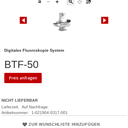
Zum
Digitales Fluoroskopie System
Anfang
BTF-50
der
Bildgalerie
springen
Preis anfragen
NICHT LIEFERBAR
Lieferzeit:
Auf Nachfrage
Artikelnummer
1-021904-0317-001
ZUR WUNSCHLISTE HINZUFÜGEN