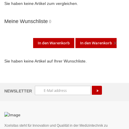
Sie haben keine Artikel zum vergleichen.
Meine Wunschliste
In den Warenkorb
In den Warenkorb
DIES
ARTI
Sie haben keine Artikel auf Ihrer Wunschliste.
ENT
Melden
NEWSLETTER
Sie
sich
für
unseren
Newsletter
an:
Xcelsitas steht für Innovation und Qualität in der Medizintechnik zu