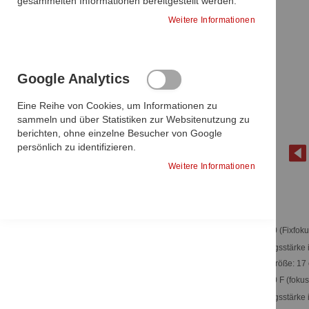
gesammelten Informationen bereitgestellt werden.
98,00 €
116,62 €
Weitere Informationen
ZUR
ZUR
WUNSCHLISTE
VERGLEICHSLISTE
Google Analytics
HINZUFÜGEN
HINZUFÜGEN
Eine Reihe von Cookies, um Informationen zu
sammeln und über Statistiken zur Websitenutzung zu
Produkte vergleichen
berichten, ohne einzelne Besucher von Google
persönlich zu identifizieren.
Sie haben keine Artikel zum vergleichen.
Weitere Informationen
Meine Wunschliste
Zum
LED 130 (Fixfoku
Anfang
DIESEN
Beleuchtungsstärke 
der
In den Warenkorb
ARTIKEL
Leuchtfeldgröße: 17
Bildgalerie
ENTFERNEN
In den Warenkorb
springen
LED 130 F (fokuss
Beleuchtungsstärke 