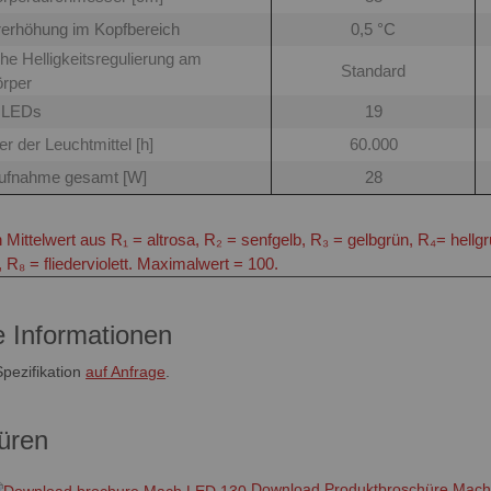
erhöhung im Kopfbereich
0,5 °C
he Helligkeitsregulierung am
Standard
rper
r LEDs
19
r der Leuchtmittel [h]
60.000
aufnahme gesamt [W]
28
in Mittelwert aus R₁ = altrosa, R₂ = senfgelb, R₃ = gelbgrün, R₄= hellg
t, R₈ = fliederviolett. Maximalwert = 100.
e Informationen
 Spezifikation
auf Anfrage
.
üren
Download Produktbroschüre Mach