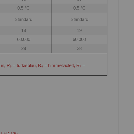
0,5 °C
0,5 °C
Standard
Standard
19
19
60.000
60.000
28
28
rün, R₅ = türkisblau, R₆ = himmelviolett, R₇ =
 LED 130