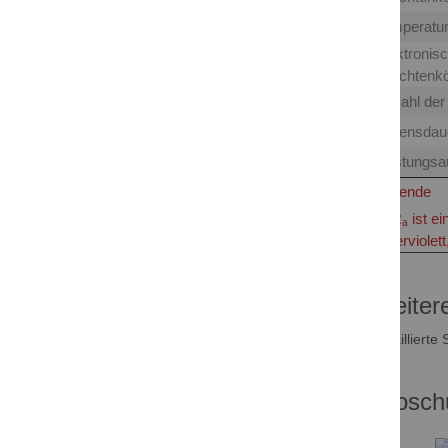
Temperatur
Elektronisc
Leuchtenkö
Anzahl de
Lebensdaue
Leistungs
Legende
** Rₐ ist e
asterviolet
Weiter
Detaillierte
Brosch