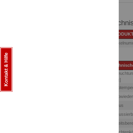
Techni
PRODUK
Artikelnu
Typ
Kontakt & Hilfe
Technisch
Beleuchtun
[Lux]
Farbtemper
Farbwiede
Fokus
Fokussierb
Arbeitsber
Leuchtenk