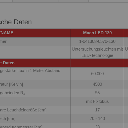
sche Daten
TNAME
Mach LED 130
mmer
1-041308-0570-130
Untersuchungsleuchten mit
U
LED-Technologie
e Daten
gsstärke Lux in 1 Meter Abstand
60.000
atur [Kelvin]
4500
rgabeindex Rₐ
95
mit Fixfokus
are Leuchtfeldgröße [cm]
17
eich [cm]
70 - 140
örperdurchmesser [cm]
33