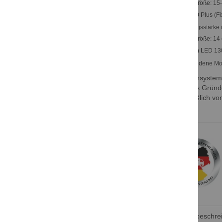
Leuchtfeldgröße: 1
Sie haben keine Artikel auf Ihrer
LED 130 Plus (Fi
Wunschliste.
Beleuchtungsstärke 
Leuchtfeldgröße: 14
Dr. Mach LED 130
Verschiedene Mon
* Leuchtensystem
dürfen aus Gründe
ausschließlich von
werden.
Produktbeschre