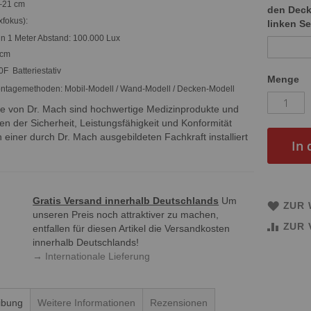
5–21 cm
den Deck
xfokus):
linken Se
in 1 Meter Abstand: 100.000 Lux
 cm
F Batteriestativ
Menge
tagemethoden: Mobil-Modell / Wand-Modell / Decken-Modell
e von Dr. Mach sind hochwertige Medizinprodukte und
n der Sicherheit, Leistungsfähigkeit und Konformität
 einer durch Dr. Mach ausgebildeten Fachkraft installiert
In
Gratis Versand innerhalb Deutschlands
Um
ZUR 
unseren Preis noch attraktiver zu machen,
ZUR 
entfallen für diesen Artikel die Versandkosten
innerhalb Deutschlands!
→ Internationale Lieferung
ibung
Weitere Informationen
Rezensionen