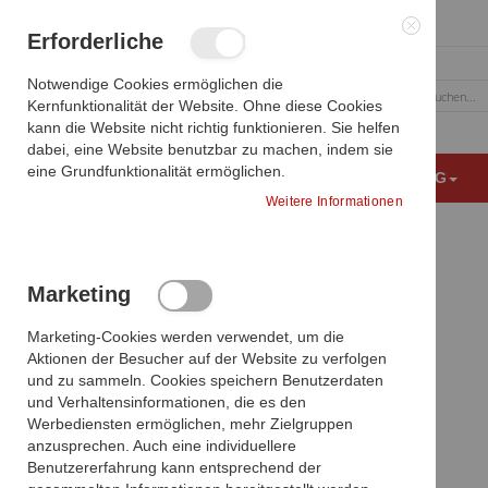
Zum
Erforderliche
Inhalt
Schließen
springen
Notwendige Cookies ermöglichen die
Kernfunktionalität der Website. Ohne diese Cookies
Suche
kann die Website nicht richtig funktionieren. Sie helfen
dabei, eine Website benutzbar zu machen, indem sie
eine Grundfunktionalität ermöglichen.
MEDIZINISCHE BILDGEBUNG
OP AUSSTATTUNG
Weitere Informationen
Verwandte Produkte
Marketing
Zum
Wählen Sie die Artikel aus, die dem
Ende
Marketing-Cookies werden verwendet, um die
Warenkorb hinzugefügt werden sollen,
der
Aktionen der Besucher auf der Website zu verfolgen
oder
alle auswählen
Bildgalerie
und zu sammeln. Cookies speichern Benutzerdaten
springen
und Verhaltensinformationen, die es den
Werbediensten ermöglichen, mehr Zielgruppen
Dr. Mach
anzusprechen. Auch eine individuellere
Deckenverankerungsring
TK 270
Benutzererfahrung kann entsprechend der