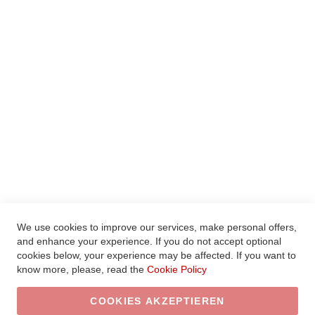
WARENKORB ANZEIGEN
MEIN WUNSCHZETTEL
HILFE
LEGAL
AGBS
WIDERRUFSBELEHRUNG
VERTRAG WIDERRUFEN
DATENSCHUTZ
IMPRESSUM
We use cookies to improve our services, make personal offers,
and enhance your experience. If you do not accept optional
© 2020 Xcelsitas AG. Alle Rechte vorbehalten.
cookies below, your experience may be affected. If you want to
know more, please, read the
Cookie Policy
COOKIES AKZEPTIEREN