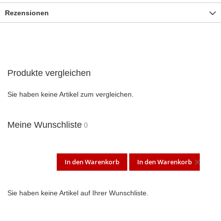
Rezensionen
Produkte vergleichen
Sie haben keine Artikel zum vergleichen.
Meine Wunschliste
In den Warenkorb
In den Warenkorb
DIES
ARTI
Sie haben keine Artikel auf Ihrer Wunschliste.
ENT