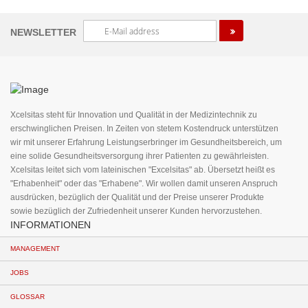
Melden
NEWSLETTER
Sie
sich
für
unseren
Newsletter
an:
Xcelsitas steht für Innovation und Qualität in der Medizintechnik zu
erschwinglichen Preisen. In Zeiten von stetem Kostendruck unterstützen
wir mit unserer Erfahrung Leistungserbringer im Gesundheitsbereich, um
eine solide Gesundheitsversorgung ihrer Patienten zu gewährleisten.
Xcelsitas leitet sich vom lateinischen "Excelsitas" ab. Übersetzt heißt es
"Erhabenheit" oder das "Erhabene". Wir wollen damit unseren Anspruch
ausdrücken, bezüglich der Qualität und der Preise unserer Produkte
sowie bezüglich der Zufriedenheit unserer Kunden hervorzustehen.
INFORMATIONEN
MANAGEMENT
JOBS
GLOSSAR