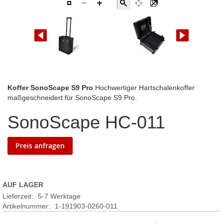
Zum
Koffer SonoScape S9 Pro
Hochwertiger Hartschalenkoffer
Anfang
maßgeschneidert für SonoScape S9 Pro.
der
SonoScape HC-011
Bildgalerie
springen
Preis anfragen
AUF LAGER
Lieferzeit:
5-7 Werktage
Artikelnummer
1-191903-0260-011