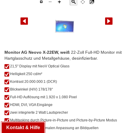
Zum
Monitor AG Neovo X-22EW, weiß
22-Zoll Full-HD Monitor mit
Anfang
Hartglasschutz und Metallgehäuse, desinfizierbar.
der
21,5" Display mit NeoV Optical Glass
Bildgalerie
Helligkeit 250 cd/m²
springen
Kontrast 20.000.000:1 (DCR)
Blickwinkel (H/V) 178/178°
Full-HD Auflösung mit 1.920 x 1.080 Pixel
HDMI, DVI, VGA Eingänge
zwei integrierte 2 Watt Lautsprecher
Multitasking durch Picture-in-Picture und Picture-by-Picture Modus
Kontakt & Hilfe
Gamma-Wahl zur optimalen Anpassung an Bildquellen