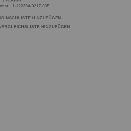
:
2 Wochen
ummer
1-122304-0217-005
WUNSCHLISTE HINZUFÜGEN
VERGLEICHSLISTE HINZUFÜGEN