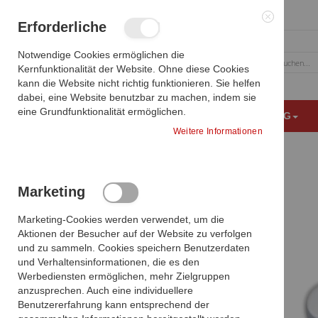
Zum
Erforderliche
Inhalt
Schließen
springen
Notwendige Cookies ermöglichen die
Kernfunktionalität der Website. Ohne diese Cookies
Suche
kann die Website nicht richtig funktionieren. Sie helfen
dabei, eine Website benutzbar zu machen, indem sie
eine Grundfunktionalität ermöglichen.
MEDIZINISCHE BILDGEBUNG
OP AUSSTATTUNG
Weitere Informationen
NeuCrystal 65C15
Startseite
Produkte vergleichen
Marketing
Zum
Ende
Sie haben keine Artikel zum vergleichen.
Marketing-Cookies werden verwendet, um die
der
Aktionen der Besucher auf der Website zu verfolgen
Bildgalerie
und zu sammeln. Cookies speichern Benutzerdaten
springen
und Verhaltensinformationen, die es den
Meine Wunschliste
Werbediensten ermöglichen, mehr Zielgruppen
anzusprechen. Auch eine individuellere
Sie haben keine Artikel auf Ihrer
Benutzererfahrung kann entsprechend der
Wunschliste.