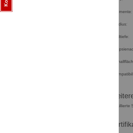
Elemente:
Radius:
Bildtiefe:
Biopsiena
Schallfläc
Kompatibili
Weiter
Detaillierte
Zertifik