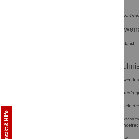
Mikro-Konv
Anwend
Techni
Anwendung
Mittenfreq
Anzeigefr
Kontakt & Hilfe
Umschaltb
Sendefreq
FOV: