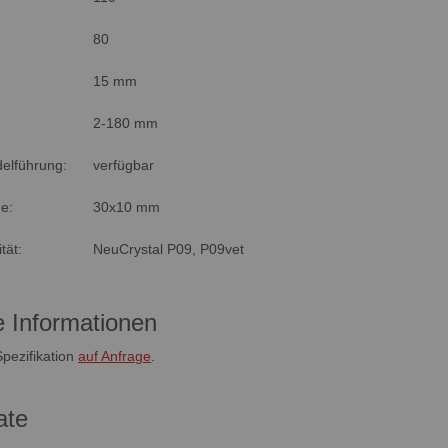
80
15 mm
2-180 mm
delführung:
verfügbar
he:
30x10 mm
tät:
NeuCrystal P09, P09vet
e Informationen
 Spezifikation
auf Anfrage
.
ate