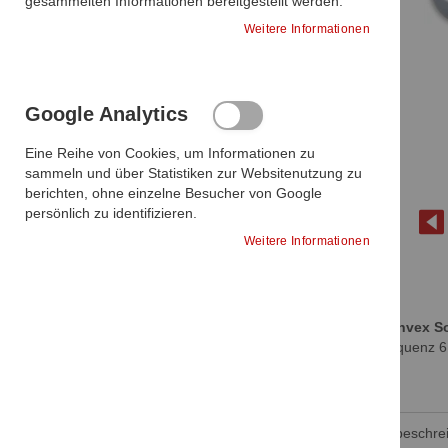
gesammelten Informationen bereitgestellt werden.
Weitere Informationen
Google Analytics
Eine Reihe von Cookies, um Informationen zu
sammeln und über Statistiken zur Websitenutzung zu
berichten, ohne einzelne Besucher von Google
persönlich zu identifizieren.
Weitere Informationen
Zum
Mikro-Konvex S
Anfang
(Mittenfrequenz 
der
P09vet.
Bildgalerie
springen
Produktbeschre