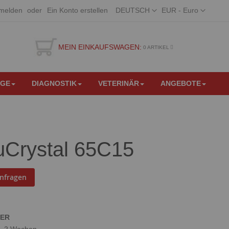
Sprache
Währung
melden
Ein Konto erstellen
DEUTSCH
EUR - Euro
MEIN EINKAUFSWAGEN:
0
ARTIKEL
EGE
DIAGNOSTIK
VETERINÄR
ANGEBOTE
Crystal 65C15
anfragen
GER