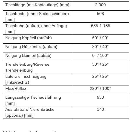
Tischlänge (mit Kopfauflage) [mm]
2.000
Tischbreite (ohne Seitenschienen)
508
[mm]
Tischhöhe (auf/ab, ohne Auflage)
685-1.135
[mm]
Neigung Kopfteil (auf/ab)
60° / 90°
Neigung Rückenteil (auf/ab)
80° / 40°
Neigung Beinteil (auf/ab)
0° / 100°
Trendelenburg/Reverse
30° / 25°
Trendelenburg
Laterale Tischneigung
25° / 25°
(links/rechts)
Flex/Reflex
220° / 100°
Längsseitige Tischausfahrung
530
[mm]
Ausfahrbare Nierenbrücke
140
(optional) [mm]