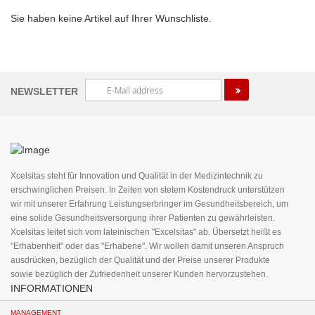
Sie haben keine Artikel auf Ihrer Wunschliste.
ENT
Melden
NEWSLETTER
Sie
sich
für
unseren
Newsletter
an:
Xcelsitas steht für Innovation und Qualität in der Medizintechnik zu
erschwinglichen Preisen. In Zeiten von stetem Kostendruck unterstützen
wir mit unserer Erfahrung Leistungserbringer im Gesundheitsbereich, um
eine solide Gesundheitsversorgung ihrer Patienten zu gewährleisten.
Xcelsitas leitet sich vom lateinischen "Excelsitas" ab. Übersetzt heißt es
"Erhabenheit" oder das "Erhabene". Wir wollen damit unseren Anspruch
ausdrücken, bezüglich der Qualität und der Preise unserer Produkte
sowie bezüglich der Zufriedenheit unserer Kunden hervorzustehen.
INFORMATIONEN
MANAGEMENT