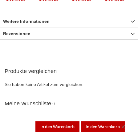
Weitere Informationen
Rezensionen
Produkte vergleichen
Sie haben keine Artikel zum vergleichen.
Meine Wunschliste
In den Warenkorb
In den Warenkorb
DIES
ARTI