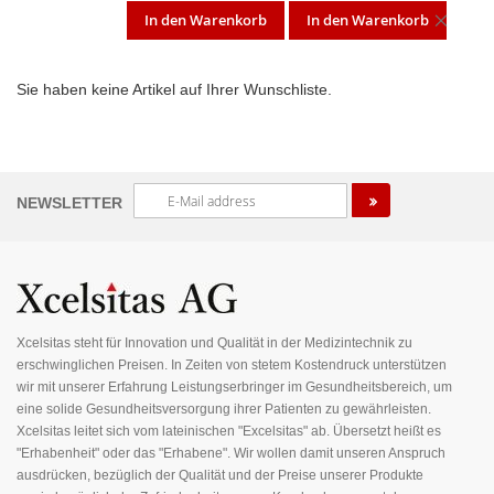
In den Warenkorb
In den Warenkorb
DIES
ARTI
Sie haben keine Artikel auf Ihrer Wunschliste.
ENT
Melden
NEWSLETTER
Sie
sich
für
unseren
Newsletter
an:
Xcelsitas steht für Innovation und Qualität in der Medizintechnik zu
erschwinglichen Preisen. In Zeiten von stetem Kostendruck unterstützen
wir mit unserer Erfahrung Leistungserbringer im Gesundheitsbereich, um
eine solide Gesundheitsversorgung ihrer Patienten zu gewährleisten.
Xcelsitas leitet sich vom lateinischen "Excelsitas" ab. Übersetzt heißt es
"Erhabenheit" oder das "Erhabene". Wir wollen damit unseren Anspruch
ausdrücken, bezüglich der Qualität und der Preise unserer Produkte