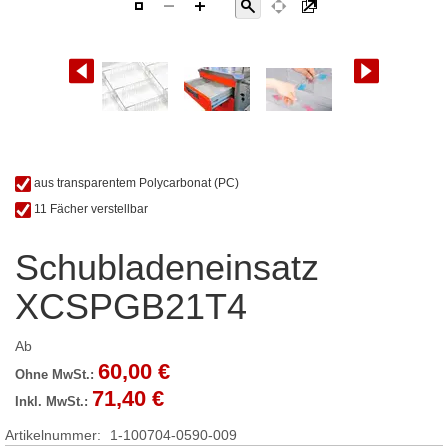
Zum
aus transparentem Polycarbonat (PC)
Anfang
11 Fächer verstellbar
der
Bildgalerie
springen
Schubladeneinsatz
XCSPGB21T4
Ab
60,00 €
71,40 €
Artikelnummer
1-100704-0590-009