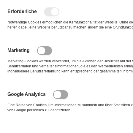
Zum
Inhalt
Such
Me
Erforderliche
springen
Notwendige Cookies ermöglichen die Kernfunktionalität der Website. Ohne dies
helfen dabei, eine Website benutzbar zu machen, indem sie eine Grundfunktio
Zum
Ende
der
Marketing
Bildgalerie
springen
Marketing-Cookies werden verwendet, um die Aktionen der Besucher auf der 
Benutzerdaten und Verhaltensinformationen, die es den Werbediensten ermö
individuellere Benutzererfahrung kann entsprechend der gesammelten Informa
Google Analytics
Eine Reihe von Cookies, um Informationen zu sammeln und über Statistiken 
von Google persönlich zu identifizieren.