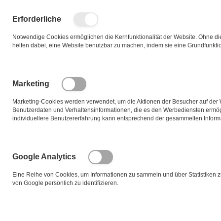
Zum
Inhalt
Such
Me
Erforderliche
springen
Notwendige Cookies ermöglichen die Kernfunktionalität der Website. Ohne dies
helfen dabei, eine Website benutzbar zu machen, indem sie eine Grundfunktio
Zum
Ende
der
Marketing
Bildgalerie
springen
Marketing-Cookies werden verwendet, um die Aktionen der Besucher auf der 
Benutzerdaten und Verhaltensinformationen, die es den Werbediensten ermö
individuellere Benutzererfahrung kann entsprechend der gesammelten Informa
Google Analytics
Eine Reihe von Cookies, um Informationen zu sammeln und über Statistiken 
von Google persönlich zu identifizieren.