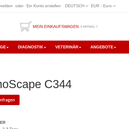
Sprache
Währung
melden
Ein Konto erstellen
DEUTSCH
EUR - Euro
MEIN EINKAUFSWAGEN:
0
ARTIKEL
EGE
DIAGNOSTIK
VETERINÄR
ANGEBOTE
noScape C344
anfragen
GER