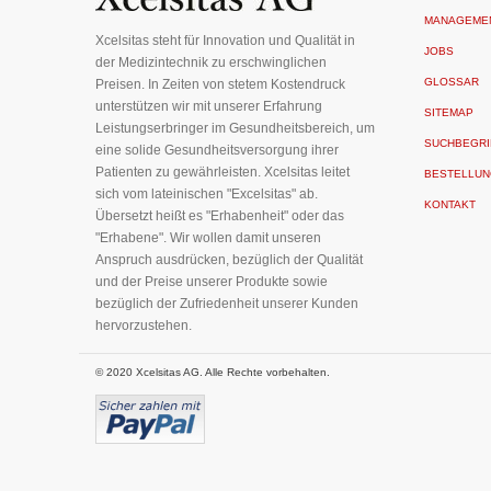
Newsletter
MANAGEME
an:
Xcelsitas steht für Innovation und Qualität in
JOBS
der Medizintechnik zu erschwinglichen
GLOSSAR
Preisen. In Zeiten von stetem Kostendruck
unterstützen wir mit unserer Erfahrung
SITEMAP
Leistungserbringer im Gesundheitsbereich, um
SUCHBEGRI
eine solide Gesundheitsversorgung ihrer
Patienten zu gewährleisten. Xcelsitas leitet
BESTELLUN
sich vom lateinischen "Excelsitas" ab.
KONTAKT
Übersetzt heißt es "Erhabenheit" oder das
"Erhabene". Wir wollen damit unseren
Anspruch ausdrücken, bezüglich der Qualität
und der Preise unserer Produkte sowie
bezüglich der Zufriedenheit unserer Kunden
hervorzustehen.
© 2020 Xcelsitas AG. Alle Rechte vorbehalten.