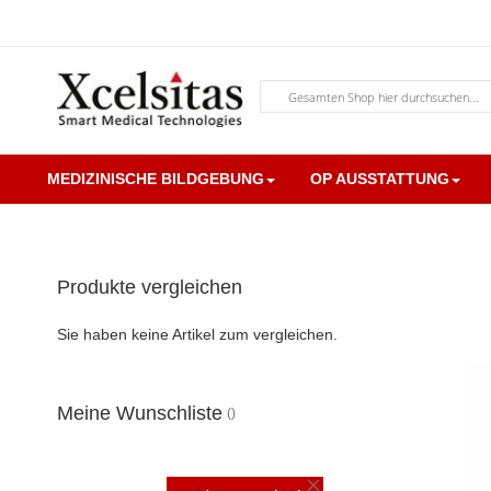
Zum
Inhalt
springen
Suche
MEDIZINISCHE BILDGEBUNG
OP AUSSTATTUNG
Produkte vergleichen
Zum
Ende
Sie haben keine Artikel zum vergleichen.
der
Bildgalerie
springen
Meine Wunschliste
DIESEN