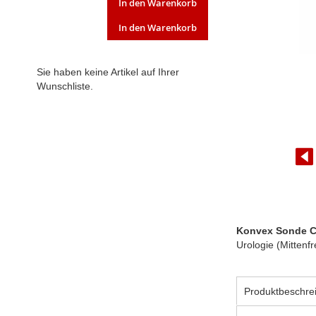
In den Warenkorb
ARTIKEL
ENTFERNEN
In den Warenkorb
Sie haben keine Artikel auf Ihrer
Wunschliste.
Zum
Konvex Sonde 
Anfang
Urologie (Mitten
der
Bildgalerie
springen
Produktbeschre