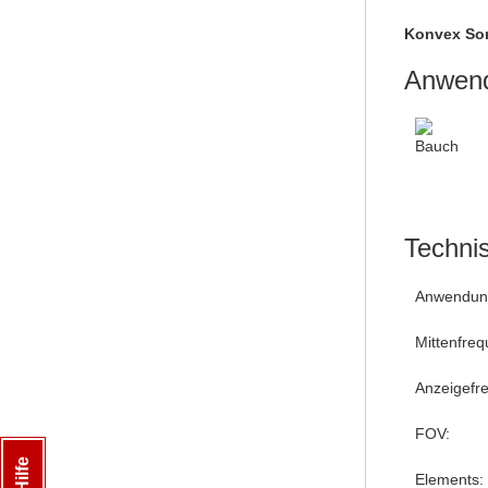
Konvex So
Anwend
Techni
Anwendung
Mittenfreq
Anzeigefr
FOV:
Elements: