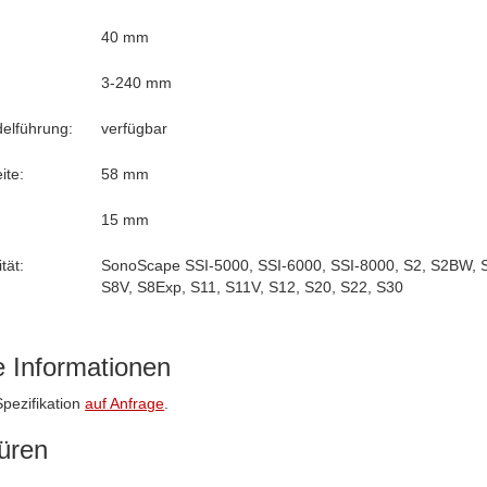
40 mm
3-240 mm
delführung:
verfügbar
ite:
58 mm
15 mm
tät:
SonoScape SSI-5000, SSI-6000, SSI-8000, S2, S2BW, 
S8V, S8Exp, S11, S11V, S12, S20, S22, S30
e Informationen
 Spezifikation
auf Anfrage
.
üren